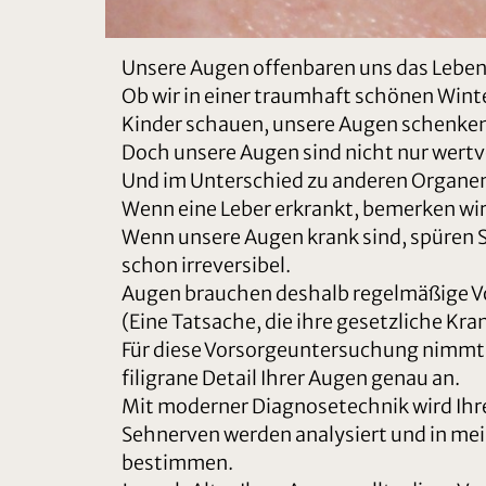
Unsere Augen offenbaren uns das Leben
Ob wir in einer traumhaft schönen Wint
Kinder schauen, unsere Augen schenke
Doch unsere Augen sind nicht nur wertvol
Und im Unterschied zu anderen Organen
Wenn eine Leber erkrankt, bemerken wi
Wenn unsere Augen krank sind, spüren Si
schon irreversibel.
Augen brauchen deshalb regelmäßige 
(Eine Tatsache, die ihre gesetzliche Kr
Für diese Vorsorgeuntersuchung nimmt si
filigrane Detail Ihrer Augen genau an.
Mit moderner Diagnosetechnik wird Ihre
Sehnerven werden analysiert und in mein
bestimmen.