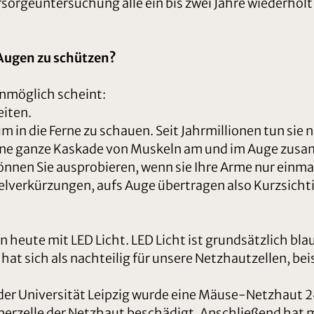
orsorgeuntersuchung alle ein bis zwei Jahre wiederhol
Augen zu schützen?
unmöglich scheint:
eiten.
 in die Ferne zu schauen. Seit Jahrmillionen tun sie n
 eine ganze Kaskade von Muskeln am und im Auge zus
nnen Sie ausprobieren, wenn sie Ihre Arme nur einma
erkürzungen, aufs Auge übertragen also Kurzsichtig
n heute mit LED Licht. LED Licht ist grundsätzlich bl
hat sich als nachteilig für unsere Netzhautzellen, bei
der Universität Leipzig wurde eine Mäuse-Netzhaut 2
rnerzelle der Netzhaut beschädigt. Anschließend ha