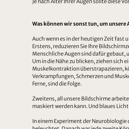
Je nach Alter Ihrer Augen sollte diese V
Was können wir sonst tun, um unsere 
Auch wenn es in der heutigen Zeit fast 
Erstens, reduzieren Sie Ihre Bildschirmz
Menschliche Augen sind dafür gebaut, um
Um in die Nähe zu blicken, ziehen sich
Muskelkontraktion überstrapazieren, kö
Verkrampfungen, Schmerzen und Muskelv
Ferne, sind die Folge.
Zweitens, all unsere Bildschirme arbeite
maskiert werden kann. Und blaues Licht 
In einem Experiment der Neurobiologie 
beleuchtet. Danach war jede zweite Kö