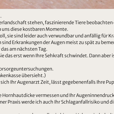
.
erlandschaft stehen, faszinierende Tiere beobachten 
n uns diese kostbaren Momente.
l, sie sind leider auch verwundbar und anfällig für K
 sind Erkrankungen der Augen meist zu spät zu beme
r das am nächsten Tag.
e das erst wenn Ihre Sehkraft schwindet. Dann aber i
Vorsorgeuntersuchungen.
ankenkasse übersieht.)
ch Ihr Augenarzt Zeit, lässt gegebenenfalls Ihre Pupi
 Hornhautdicke vermessen und Ihr Augeninnendruck i
er Praxis werde ich auch Ihr Schlaganfallrisiko und 